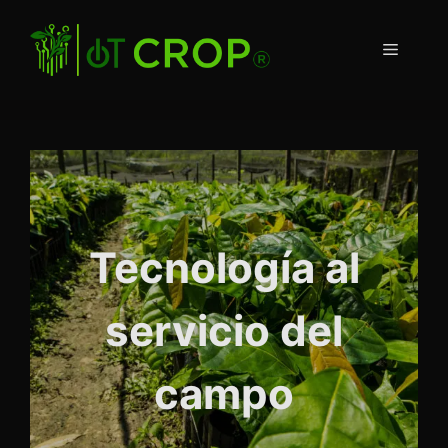
Saltar
al
Menú
contenido
Tecnología al
servicio del
campo