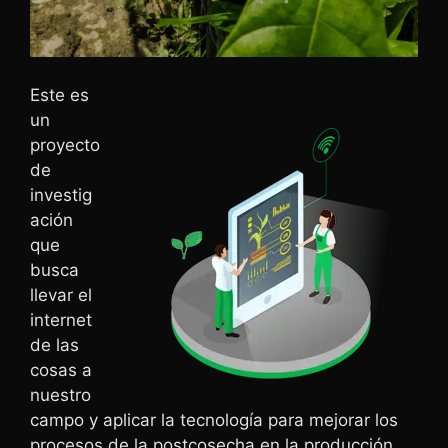
Este es
un
proyecto
de
investig
ación
que
busca
llevar el
internet
de las
cosas a
nuestro
campo y aplicar la tecnología para mejorar los
procesos de la postcosecha en la producción.